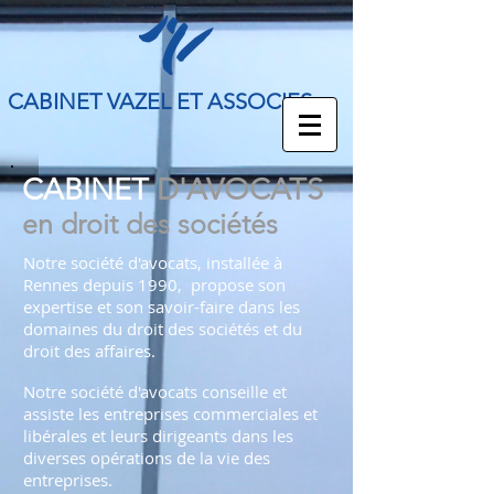
CABINET
​​VAZEL ET ASSOCIES
CABINET
D'AVOCATS
en droit des sociétés
Notre société d'avocats, installée à
Rennes depuis 1990, propose son
expertise et son savoir-faire dans les
domaines du droit des sociétés et du
droit des affaires.
Notre société d'avocats conseille et
assiste les entreprises commerciales et
libérales et leurs dirigeants dans les
diverses opérations de la vie des
entreprises.